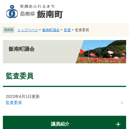
ペ
メ
ー
ニ
ジ
ュ
の
ー
先
を
トップページ
>
飯南町議会
>
監査
>
監査委員
現在地
頭
飛
で
ば
す
し
飯南町議会
。
て
本
文
本
へ
監査委員
文
2023年4月1日更新
監査委員
議員紹介