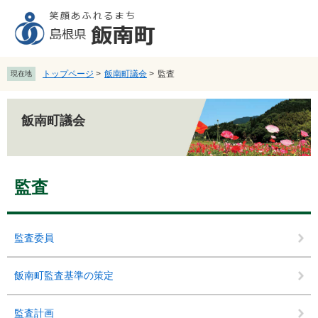
ペ
メ
ー
ニ
ジ
ュ
の
ー
先
を
トップページ
>
飯南町議会
>
監査
現在地
頭
飛
で
ば
す
し
飯南町議会
。
て
本
文
本
へ
監査
文
監査委員
飯南町監査基準の策定
監査計画