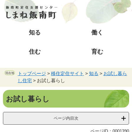
ペ
メ
ー
ニ
ジ
ュ
の
ー
先
を
知る
働く
頭
飛
で
ば
す
し
住む
育む
。
て
本
文
へ
トップページ
>
移住定住サイト
>
知る
>
お試し暮ら
現在地
し住宅
>
お試し暮らし
本
お試し暮らし
文
ページ内目次
ページID：0001390