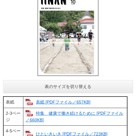
表のサイズを切り替える
表紙
表紙 [PDFファイル／657KB]
2-3ペー
特集 健康で働き続けるために [PDFファイル
ジ
／660KB]
4-5ペー
ひといきいき [PDFファイル／723KB]