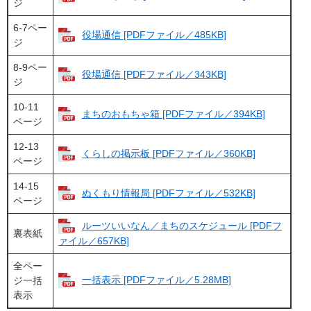
ジ
6-7ペー
役場通信 [PDFファイル／485KB]
ジ
8-9ペー
役場通信 [PDFファイル／343KB]
ジ
10-11
まちのおもちゃ箱 [PDFファイル／394KB]
ページ
12-13
くらしの掲示板 [PDFファイル／360KB]
ページ
14-15
ぬくもり情報局 [PDFファイル／532KB]
ページ
ルーツいいなん／まちのスケジュール [PDFフ
裏表紙
ァイル／657KB]
全ペー
一括表示 [PDFファイル／5.28MB]
ジ一括
表示