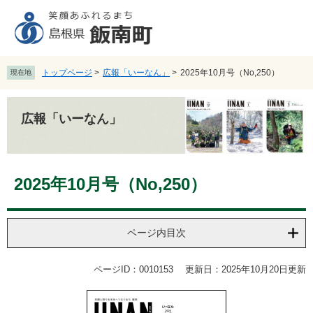
ペ
メ
ー
ニ
ジ
ュ
の
ー
先
を
トップページ
>
広報「いーなん」
>
2025年10月号（No,250）
現在地
頭
飛
で
ば
す
し
広報「いーなん」
。
て
本
文
本
へ
2025年10月号（No,250）
文
ページ内目次
ページID：0010153
更新日：2025年10月20日更新