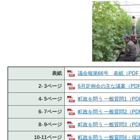
表紙
議会報第66号 表紙（PDF：
2- 3ページ
6月定例会の主な議案（PDF
4- 5ページ
町政を問う 一般質問1（PDF
6- 7ページ
町政を問う 一般質問2（PDF
8- 9ページ
町政を問う 一般質問3（PDF
10-11ページ
町政を問う 一般質問4・採決