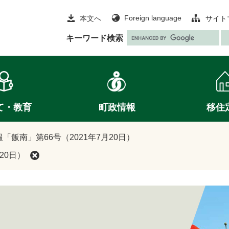
Foreign language
本文へ
サイト
G
キーワード検索
o
o
g
l
e
て・教育
町政情報
移住
カ
ス
タ
「飯南」第66号（2021年7月20日）
ム
20日）
検
索