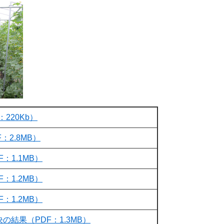
220Kb）
：2.8MB）
：1.1MB）
：1.2MB）
：1.2MB）
の結果（PDF：1.3MB）