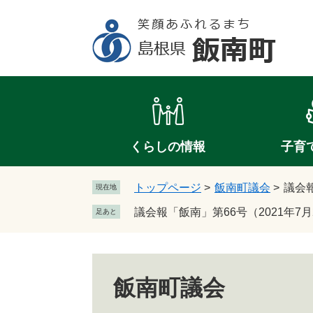
ペ
メ
ー
ニ
ジ
ュ
の
ー
先
を
頭
飛
で
ば
す
し
。
て
くらしの情報
子育
本
文
トップページ
>
飯南町議会
>
議会報
現在地
へ
議会報「飯南」第66号（2021年7月
足あと
飯南町議会