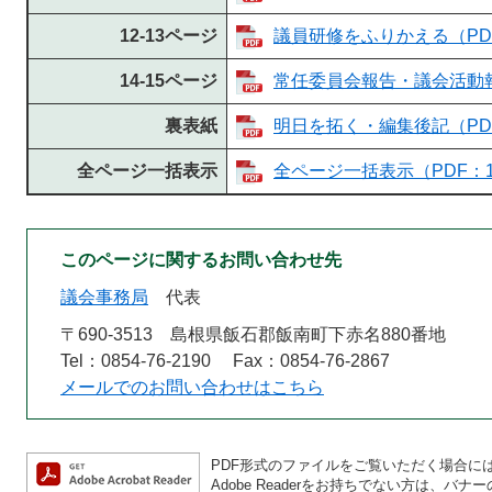
12-13ページ
議員研修をふりかえる（PDF
14-15ページ
常任委員会報告・議会活動報告
裏表紙
明日を拓く・編集後記（PDF
全ページ一括表示
全ページ一括表示（PDF：14
このページに関するお問い合わせ先
議会事務局
代表
〒690-3513
島根県飯石郡飯南町下赤名880番地
Tel：0854-76-2190
Fax：0854-76-2867
メールでのお問い合わせはこちら
PDF形式のファイルをご覧いただく場合には、A
Adobe Readerをお持ちでない方は、