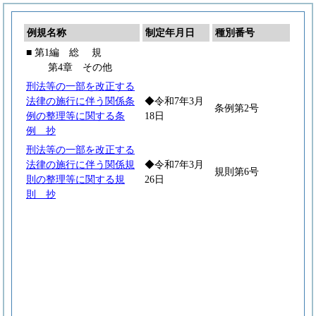
例規名称
制定年月日
種別番号
■ 第1編
総
規
第4章 その他
刑法等の一部を改正する
法律の施行に伴う関係条
◆令和7年3月
条例第2号
例の整理等に関する条
18日
例 抄
刑法等の一部を改正する
法律の施行に伴う関係規
◆令和7年3月
規則第6号
則の整理等に関する規
26日
則 抄