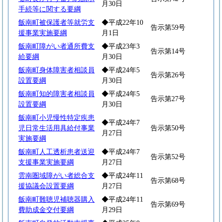
月30日
手続等に関する要綱
飯南町被保護者等就労支
◆平成22年10
告示第59号
援事業実施要綱
月1日
飯南町障がい者通所費支
◆平成23年3
告示第14号
給要綱
月30日
飯南町身体障害者相談員
◆平成24年5
告示第26号
設置要綱
月30日
飯南町知的障害者相談員
◆平成24年5
告示第27号
設置要綱
月30日
飯南町小児慢性特定疾患
◆平成24年7
児日常生活用具給付事業
告示第50号
月27日
実施要綱
飯南町人工透析患者送迎
◆平成24年7
告示第52号
支援事業実施要綱
月27日
雲南圏域障がい者総合支
◆平成24年11
告示第68号
援協議会設置要綱
月27日
飯南町難聴児補聴器購入
◆平成24年11
告示第69号
費助成金交付要綱
月29日