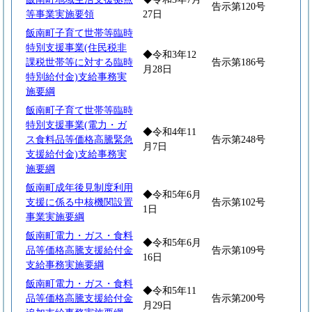
告示第120号
等事業実施要領
27日
飯南町子育て世帯等臨時
特別支援事業(住民税非
◆令和3年12
課税世帯等に対する臨時
告示第186号
月28日
特別給付金)支給事務実
施要綱
飯南町子育て世帯等臨時
特別支援事業(電力・ガ
◆令和4年11
ス食料品等価格高騰緊急
告示第248号
月7日
支援給付金)支給事務実
施要綱
飯南町成年後見制度利用
◆令和5年6月
支援に係る中核機関設置
告示第102号
1日
事業実施要綱
飯南町電力・ガス・食料
◆令和5年6月
品等価格高騰支援給付金
告示第109号
16日
支給事務実施要綱
飯南町電力・ガス・食料
◆令和5年11
品等価格高騰支援給付金
告示第200号
月29日