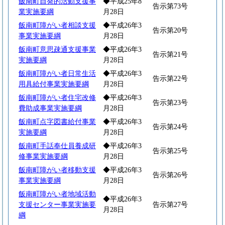
飯南町自発的活動支援事
◆平成25年8
告示第73号
業実施要綱
月28日
飯南町障がい者相談支援
◆平成26年3
告示第20号
事業実施要綱
月28日
飯南町意思疎通支援事業
◆平成26年3
告示第21号
実施要綱
月28日
飯南町障がい者日常生活
◆平成26年3
告示第22号
用具給付事業実施要綱
月28日
飯南町障がい者住宅改修
◆平成26年3
告示第23号
費助成事業実施要綱
月28日
飯南町点字図書給付事業
◆平成26年3
告示第24号
実施要綱
月28日
飯南町手話奉仕員養成研
◆平成26年3
告示第25号
修事業実施要綱
月28日
飯南町障がい者移動支援
◆平成26年3
告示第26号
事業実施要綱
月28日
飯南町障がい者地域活動
◆平成26年3
支援センター事業実施要
告示第27号
月28日
綱