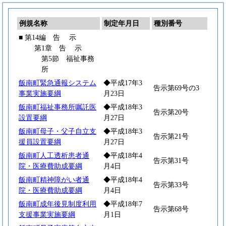
例規名称
制定年月日
種別番号
■ 第14編
告
示
第1章
告
示
第5節 福祉事務
所
飯南町緊急通報システム
◆平成17年3
告示第69号の3
事業実施要綱
月23日
飯南町福祉事務所嘱託医
◆平成18年3
告示第20号
設置要綱
月27日
飯南町母子・父子自立支
◆平成18年3
告示第21号
援員設置要綱
月27日
飯南町人工透析患者通
◆平成18年4
告示第31号
院・医療費助成要綱
月4日
飯南町精神障がい者通
◆平成18年4
告示第33号
院・医療費助成要綱
月4日
飯南町成年後見制度利用
◆平成18年7
告示第68号
支援事業実施要綱
月1日