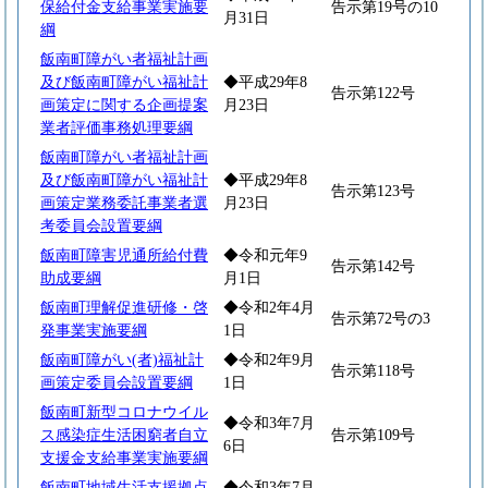
保給付金支給事業実施要
告示第19号の10
月31日
綱
飯南町障がい者福祉計画
及び飯南町障がい福祉計
◆平成29年8
告示第122号
画策定に関する企画提案
月23日
業者評価事務処理要綱
飯南町障がい者福祉計画
及び飯南町障がい福祉計
◆平成29年8
告示第123号
画策定業務委託事業者選
月23日
考委員会設置要綱
飯南町障害児通所給付費
◆令和元年9
告示第142号
助成要綱
月1日
飯南町理解促進研修・啓
◆令和2年4月
告示第72号の3
発事業実施要綱
1日
飯南町障がい(者)福祉計
◆令和2年9月
告示第118号
画策定委員会設置要綱
1日
飯南町新型コロナウイル
◆令和3年7月
ス感染症生活困窮者自立
告示第109号
6日
支援金支給事業実施要綱
飯南町地域生活支援拠点
◆令和3年7月