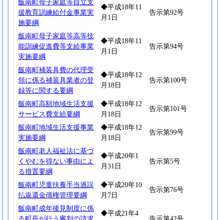
飯南町母子家庭等自立支
◆平成18年11
援教育訓練給付金事業実
告示第92号
月1日
施要綱
飯南町母子家庭等高等技
◆平成18年11
能訓練促進費等支給事業
告示第94号
月1日
実施要綱
飯南町補装具費の代理受
◆平成18年12
領に係る補装具業者の登
告示第100号
月18日
録等に関する要綱
飯南町高額地域生活支援
◆平成18年12
告示第101号
サービス費支給要綱
月18日
飯南町地域生活支援事業
◆平成18年12
告示第99号
実施要綱
月18日
飯南町老人福祉法に基づ
◆平成20年1
くやむを得ない事由によ
告示第5号
月31日
る措置要綱
飯南町児童扶養手当過誤
◆平成20年10
告示第76号
払返還金債権管理要綱
月7日
飯南町成年後見制度に係
◆平成21年4
る町長が行う審判の請求
告示第42号