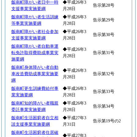
飯南町障がい者日中一時
◆平成26年3
告示第28号
支援事業実施要綱
月28日
飯南町障がい者生活訓練
◆平成26年3
告示第29号
等事業実施要綱
月28日
飯南町障がい者社会参加
◆平成26年3
告示第30号
支援事業実施要綱
月28日
飯南町障がい者自動車運
◆平成26年3
転免許取得費助成事業実
告示第31号
月28日
施要綱
飯南町身体障がい者自動
◆平成26年3
車改造費助成事業実施要
告示第32号
月28日
綱
飯南町更生訓練費給付事
◆平成26年3
告示第33号
業実施要綱
月28日
飯南町知的障がい者職親
◆平成26年3
告示第34号
委託事業実施要綱
月28日
飯南町生活困窮者自立相
◆平成27年3
告示第19号の2
談支援事業実施要綱
月31日
飯南町生活困窮者住居確
◆平成27年3