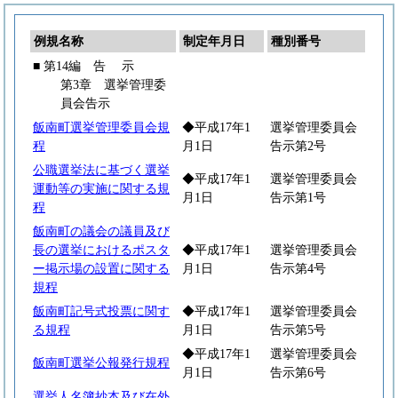
例規名称
制定年月日
種別番号
■ 第14編
告
示
第3章 選挙管理委
員会告示
飯南町選挙管理委員会規
◆平成17年1
選挙管理委員会
程
月1日
告示第2号
公職選挙法に基づく選挙
◆平成17年1
選挙管理委員会
運動等の実施に関する規
月1日
告示第1号
程
飯南町の議会の議員及び
長の選挙におけるポスタ
◆平成17年1
選挙管理委員会
ー掲示場の設置に関する
月1日
告示第4号
規程
飯南町記号式投票に関す
◆平成17年1
選挙管理委員会
る規程
月1日
告示第5号
◆平成17年1
選挙管理委員会
飯南町選挙公報発行規程
月1日
告示第6号
選挙人名簿抄本及び在外