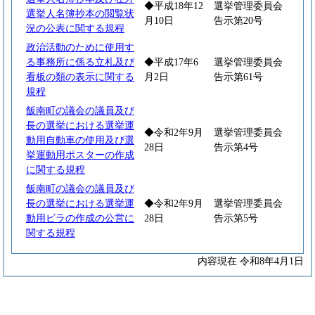
◆平成18年12
選挙管理委員会
選挙人名簿抄本の閲覧状
月10日
告示第20号
況の公表に関する規程
政治活動のために使用す
る事務所に係る立札及び
◆平成17年6
選挙管理委員会
看板の類の表示に関する
月2日
告示第61号
規程
飯南町の議会の議員及び
長の選挙における選挙運
◆令和2年9月
選挙管理委員会
動用自動車の使用及び選
28日
告示第4号
挙運動用ポスターの作成
に関する規程
飯南町の議会の議員及び
長の選挙における選挙運
◆令和2年9月
選挙管理委員会
動用ビラの作成の公営に
28日
告示第5号
関する規程
内容現在 令和8年4月1日