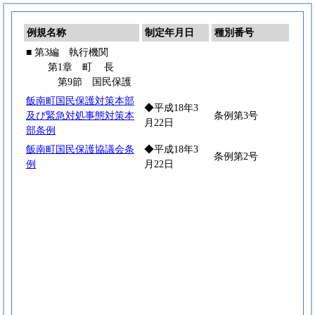
例規名称
制定年月日
種別番号
■ 第3編 執行機関
第1章
町
長
第9節 国民保護
飯南町国民保護対策本部
◆平成18年3
及び緊急対処事態対策本
条例第3号
月22日
部条例
飯南町国民保護協議会条
◆平成18年3
条例第2号
例
月22日