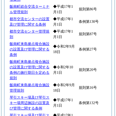
飯南町総合交流ターミナ
◆平成17年1
規則第86号
ル管理規則
月1日
都市交流センターの設置
◆平成17年1
条例第130号
及び管理に関する条例
月1日
都市交流センター管理規
◆平成17年1
規則第87号
則
月1日
飯南町来島拠点複合施設
◆令和2年9月
の設置及び管理に関する
条例第27号
18日
条例
飯南町来島拠点複合施設
の設置及び管理に関する
◆令和2年10
規則第20号
条例の施行期日を定める
月1日
規則
飯南町来島拠点複合施設
◆令和2年9月
規則第16号
管理規則
18日
琴引スキー場及び琴引ス
◆平成17年1
キー場周辺施設の設置及
条例第132号
月1日
び管理に関する条例
琴引スキー場及び琴引ス
◆平成17年1