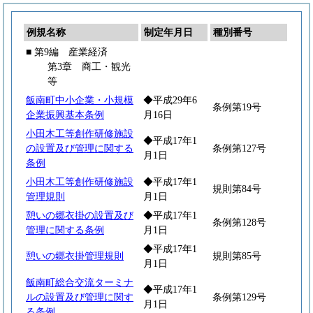
例規名称
制定年月日
種別番号
■ 第9編 産業経済
第3章 商工・観光
等
飯南町中小企業・小規模
◆平成29年6
条例第19号
企業振興基本条例
月16日
小田木工等創作研修施設
◆平成17年1
の設置及び管理に関する
条例第127号
月1日
条例
小田木工等創作研修施設
◆平成17年1
規則第84号
管理規則
月1日
憩いの郷衣掛の設置及び
◆平成17年1
条例第128号
管理に関する条例
月1日
◆平成17年1
憩いの郷衣掛管理規則
規則第85号
月1日
飯南町総合交流ターミナ
◆平成17年1
ルの設置及び管理に関す
条例第129号
月1日
る条例