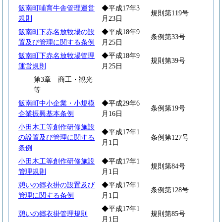
飯南町哺育牛舎管理運営
◆平成17年3
規則第119号
規則
月23日
飯南町下赤名放牧場の設
◆平成18年9
条例第33号
置及び管理に関する条例
月25日
飯南町下赤名放牧場管理
◆平成18年9
規則第39号
運営規則
月25日
第3章 商工・観光
等
飯南町中小企業・小規模
◆平成29年6
条例第19号
企業振興基本条例
月16日
小田木工等創作研修施設
◆平成17年1
の設置及び管理に関する
条例第127号
月1日
条例
小田木工等創作研修施設
◆平成17年1
規則第84号
管理規則
月1日
憩いの郷衣掛の設置及び
◆平成17年1
条例第128号
管理に関する条例
月1日
◆平成17年1
憩いの郷衣掛管理規則
規則第85号
月1日