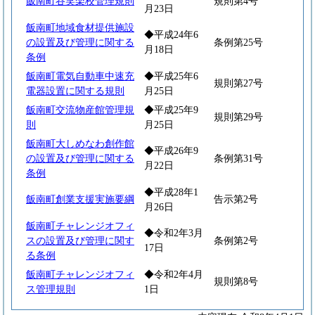
飯南町谷笑楽校管理規則
規則第4号
月23日
飯南町地域食材提供施設
◆平成24年6
の設置及び管理に関する
条例第25号
月18日
条例
飯南町電気自動車中速充
◆平成25年6
規則第27号
電器設置に関する規則
月25日
飯南町交流物産館管理規
◆平成25年9
規則第29号
則
月25日
飯南町大しめなわ創作館
◆平成26年9
の設置及び管理に関する
条例第31号
月22日
条例
◆平成28年1
飯南町創業支援実施要綱
告示第2号
月26日
飯南町チャレンジオフィ
◆令和2年3月
スの設置及び管理に関す
条例第2号
17日
る条例
飯南町チャレンジオフィ
◆令和2年4月
規則第8号
ス管理規則
1日