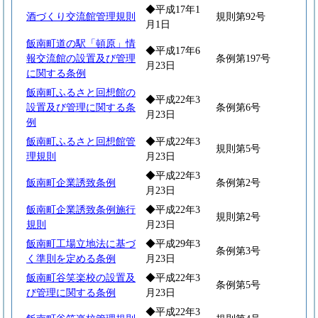
◆平成17年1
酒づくり交流館管理規則
規則第92号
月1日
飯南町道の駅「頓原」情
◆平成17年6
報交流館の設置及び管理
条例第197号
月23日
に関する条例
飯南町ふるさと回想館の
◆平成22年3
設置及び管理に関する条
条例第6号
月23日
例
飯南町ふるさと回想館管
◆平成22年3
規則第5号
理規則
月23日
◆平成22年3
飯南町企業誘致条例
条例第2号
月23日
飯南町企業誘致条例施行
◆平成22年3
規則第2号
規則
月23日
飯南町工場立地法に基づ
◆平成29年3
条例第3号
く準則を定める条例
月23日
飯南町谷笑楽校の設置及
◆平成22年3
条例第5号
び管理に関する条例
月23日
◆平成22年3