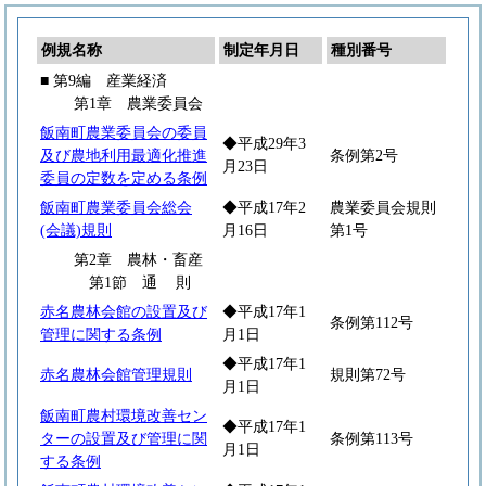
例規名称
制定年月日
種別番号
■ 第9編 産業経済
第1章 農業委員会
飯南町農業委員会の委員
◆平成29年3
及び農地利用最適化推進
条例第2号
月23日
委員の定数を定める条例
飯南町農業委員会総会
◆平成17年2
農業委員会規則
(会議)規則
月16日
第1号
第2章 農林・畜産
第1節
通
則
赤名農林会館の設置及び
◆平成17年1
条例第112号
管理に関する条例
月1日
◆平成17年1
赤名農林会館管理規則
規則第72号
月1日
飯南町農村環境改善セン
◆平成17年1
ターの設置及び管理に関
条例第113号
月1日
する条例