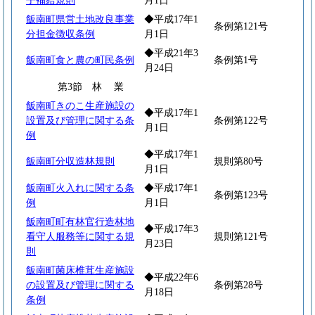
子補給規則
月1日
飯南町県営土地改良事業
◆平成17年1
条例第121号
分担金徴収条例
月1日
◆平成21年3
飯南町食と農の町民条例
条例第1号
月24日
第3節
林
業
飯南町きのこ生産施設の
◆平成17年1
設置及び管理に関する条
条例第122号
月1日
例
◆平成17年1
飯南町分収造林規則
規則第80号
月1日
飯南町火入れに関する条
◆平成17年1
条例第123号
例
月1日
飯南町町有林官行造林地
◆平成17年3
看守人服務等に関する規
規則第121号
月23日
則
飯南町菌床椎茸生産施設
◆平成22年6
の設置及び管理に関する
条例第28号
月18日
条例