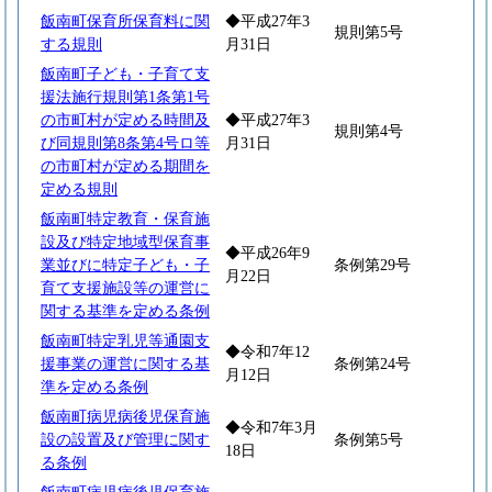
飯南町保育所保育料に関
◆平成27年3
規則第5号
する規則
月31日
飯南町子ども・子育て支
援法施行規則第1条第1号
の市町村が定める時間及
◆平成27年3
規則第4号
び同規則第8条第4号ロ等
月31日
の市町村が定める期間を
定める規則
飯南町特定教育・保育施
設及び特定地域型保育事
◆平成26年9
業並びに特定子ども・子
条例第29号
月22日
育て支援施設等の運営に
関する基準を定める条例
飯南町特定乳児等通園支
◆令和7年12
援事業の運営に関する基
条例第24号
月12日
準を定める条例
飯南町病児病後児保育施
◆令和7年3月
設の設置及び管理に関す
条例第5号
18日
る条例