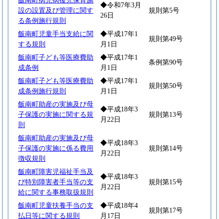
飯南町病児病後児保育施
◆令和7年3月
設の設置及び管理に関す
規則第5号
26日
る条例施行規則
飯南町児童手当支給に関
◆平成17年1
規則第49号
する規則
月1日
飯南町子ども等医療費助
◆平成17年1
条例第90号
成条例
月1日
飯南町子ども等医療費助
◆平成17年1
規則第50号
成条例施行規則
月1日
飯南町助産の実施及び母
◆平成18年3
子保護の実施に関する規
規則第13号
月22日
則
飯南町助産の実施及び母
◆平成18年3
子保護の実施に係る費用
規則第14号
月22日
徴収規則
飯南町障害児福祉手当及
◆平成18年3
び特別障害者手当等の支
規則第15号
月22日
給に関する事務取扱規則
飯南町児童扶養手当の支
◆平成18年4
規則第17号
払日等に関する規則
月17日