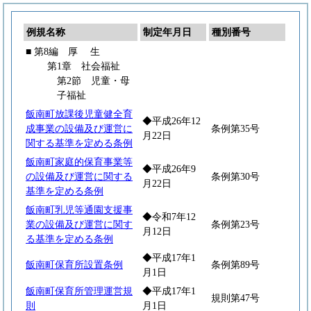
例規名称
制定年月日
種別番号
■ 第8編
厚
生
第1章 社会福祉
第2節 児童・母
子福祉
飯南町放課後児童健全育
◆平成26年12
成事業の設備及び運営に
条例第35号
月22日
関する基準を定める条例
飯南町家庭的保育事業等
◆平成26年9
の設備及び運営に関する
条例第30号
月22日
基準を定める条例
飯南町乳児等通園支援事
◆令和7年12
業の設備及び運営に関す
条例第23号
月12日
る基準を定める条例
◆平成17年1
飯南町保育所設置条例
条例第89号
月1日
飯南町保育所管理運営規
◆平成17年1
規則第47号
則
月1日