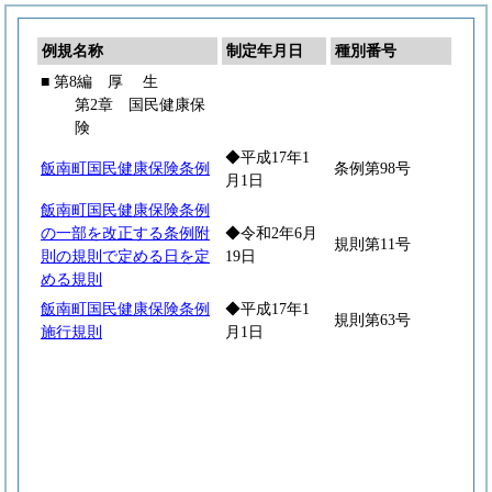
例規名称
制定年月日
種別番号
■ 第8編
厚
生
第2章 国民健康保
険
◆平成17年1
飯南町国民健康保険条例
条例第98号
月1日
飯南町国民健康保険条例
の一部を改正する条例附
◆令和2年6月
規則第11号
則の規則で定める日を定
19日
める規則
飯南町国民健康保険条例
◆平成17年1
規則第63号
施行規則
月1日