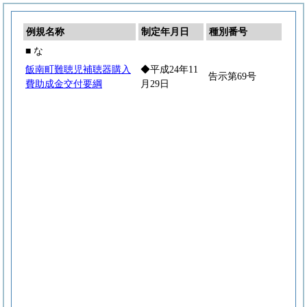
例規名称
制定年月日
種別番号
■ な
飯南町難聴児補聴器購入
◆平成24年11
告示第69号
費助成金交付要綱
月29日