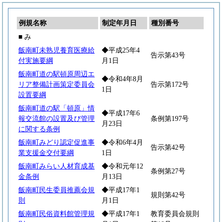
例規名称
制定年月日
種別番号
■ み
飯南町未熟児養育医療給
◆平成25年4
告示第43号
付実施要綱
月1日
飯南町道の駅頓原周辺エ
◆令和4年8月
リア整備計画策定委員会
告示第172号
1日
設置要綱
飯南町道の駅「頓原」情
◆平成17年6
報交流館の設置及び管理
条例第197号
月23日
に関する条例
飯南町みどり認定促進事
◆令和6年4月
告示第42号
業支援金交付要綱
1日
飯南町みらい人材育成基
◆令和元年12
条例第27号
金条例
月13日
飯南町民生委員推薦会規
◆平成17年1
規則第42号
則
月1日
飯南町民俗資料館管理規
◆平成17年1
教育委員会規則