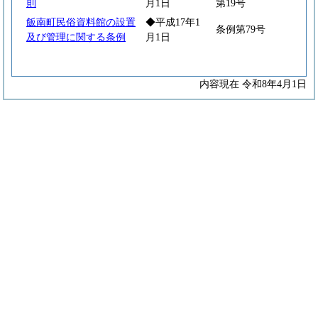
則
月1日
第19号
飯南町民俗資料館の設置
◆平成17年1
条例第79号
及び管理に関する条例
月1日
内容現在 令和8年4月1日