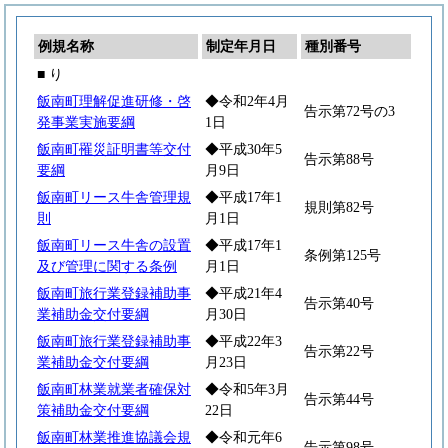
例規名称
制定年月日
種別番号
■ り
飯南町理解促進研修・啓
◆令和2年4月
告示第72号の3
発事業実施要綱
1日
飯南町罹災証明書等交付
◆平成30年5
告示第88号
要綱
月9日
飯南町リース牛舎管理規
◆平成17年1
規則第82号
則
月1日
飯南町リース牛舎の設置
◆平成17年1
条例第125号
及び管理に関する条例
月1日
飯南町旅行業登録補助事
◆平成21年4
告示第40号
業補助金交付要綱
月30日
飯南町旅行業登録補助事
◆平成22年3
告示第22号
業補助金交付要綱
月23日
飯南町林業就業者確保対
◆令和5年3月
告示第44号
策補助金交付要綱
22日
飯南町林業推進協議会規
◆令和元年6
告示第98号