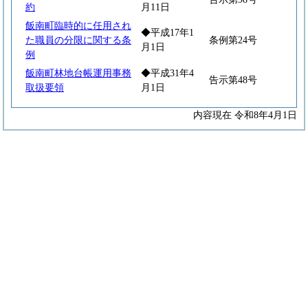
約
月11日
飯南町臨時的に任用され
◆平成17年1
た職員の分限に関する条
条例第24号
月1日
例
飯南町林地台帳運用事務
◆平成31年4
告示第48号
取扱要領
月1日
内容現在 令和8年4月1日