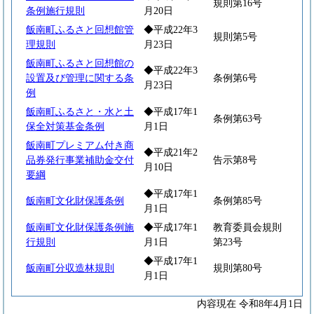
規則第16号
条例施行規則
月20日
飯南町ふるさと回想館管
◆平成22年3
規則第5号
理規則
月23日
飯南町ふるさと回想館の
◆平成22年3
設置及び管理に関する条
条例第6号
月23日
例
飯南町ふるさと・水と土
◆平成17年1
条例第63号
保全対策基金条例
月1日
飯南町プレミアム付き商
◆平成21年2
品券発行事業補助金交付
告示第8号
月10日
要綱
◆平成17年1
飯南町文化財保護条例
条例第85号
月1日
飯南町文化財保護条例施
◆平成17年1
教育委員会規則
行規則
月1日
第23号
◆平成17年1
飯南町分収造林規則
規則第80号
月1日
内容現在 令和8年4月1日