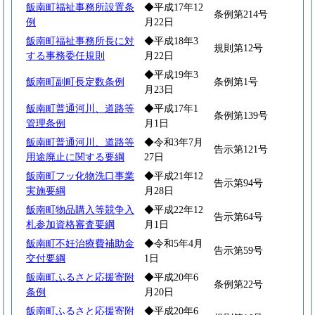
飯南町福祉事務所設置条
◆平成17年12
条例第214号
例
月22日
飯南町福祉事務所長に対
◆平成18年3
規則第12号
する事務委任規則
月22日
◆平成19年3
飯南町副町長定数条例
条例第1号
月23日
飯南町普通河川、道路等
◆平成17年1
条例第139号
管理条例
月1日
飯南町普通河川、道路等
◆令和3年7月
告示第121号
用途廃止に関する要綱
27日
飯南町フッ化物洗口事業
◆平成21年12
告示第94号
実施要綱
月28日
飯南町物品購入等競争入
◆平成22年12
告示第64号
札参加資格審査要綱
月1日
飯南町不妊治療費補助金
◆令和5年4月
告示第59号
交付要綱
1日
飯南町ふるさと応援寄附
◆平成20年6
条例第22号
条例
月20日
飯南町ふるさと応援寄附
◆平成20年6