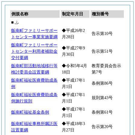
例規名称
制定年月日
種別番号
■ ふ
飯南町ファミリーサポー
◆平成26年2
告示第10号
トセンター事業実施要綱
月28日
飯南町ファミリーサポー
◆平成27年9
トセンター利用者補助金
告示第51号
月30日
交付要綱
飯南町部活動地域移行等
◆令和5年4月
教育委員会告示
検討委員会設置要綱
18日
第7号
飯南町福祉医療費助成条
◆平成17年1
条例第86号
例
月1日
飯南町福祉医療費助成条
◆平成17年1
規則第43号
例施行規則
月1日
◆平成17年1
飯南町福祉基金条例
条例第61号
月1日
飯南町福祉事務所嘱託医
◆平成18年3
告示第20号
設置要綱
月27日