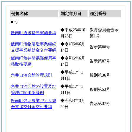
例規名称
制定年月日
種別番号
■ つ
◆平成23年10
教育委員会告示
飯南町通級指導実施要綱
月28日
第1号
飯南町漬物製造事業継続
◆令和6年6月
告示第88号
支援事業補助金交付要綱
14日
飯南町角井簡易郵便局事
◆令和6年6月
告示第87号
務取扱要綱
14日
◆平成17年1
角井自治会館管理規則
規則第36号
月1日
角井自治会館の設置及び
◆平成17年1
条例第53号
管理に関する条例
月1日
飯南町強い農業づくり総
◆令和3年3月
告示第37号
合支援交付金交付要綱
29日