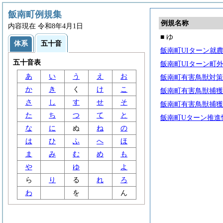
飯南町例規集
例規名称
内容現在 令和8年4月1日
■ ゆ
体系
五十音
飯南町UIターン就
五十音表
飯南町UIターン町
あ
い
う
え
お
飯南町有害鳥獣対策
か
き
く
け
こ
飯南町有害鳥獣捕獲
さ
し
す
せ
そ
飯南町有害鳥獣捕獲
た
ち
つ
て
と
飯南町Uターン推進
な
に
ぬ
ね
の
は
ひ
ふ
へ
ほ
ま
み
む
め
も
や
ゆ
よ
ら
り
る
れ
ろ
わ
を
ん