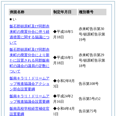
例規名称
制定年月日
種別番号
■ い
飯石郡頓原町及び同郡赤
赤来町告示第30
来町の廃置分合に伴う経
◆平成16年5
号/頓原町告示第
過措置に関する協議につ
月18日
19号
いて
飯石郡頓原町及び同郡赤
来町の廃置分合により新
赤来町告示第29
◆平成16年5
たに設置される同郡飯南
号/頓原町告示第
月18日
町の議会の議員の定数に
18号
ついて
飯南キラリ！ドリームア
◆令和2年8月
ップ推進協議会アクショ
告示第108号
3日
ン部会設置要綱
飯南キラリ！ドリームア
◆平成24年2
告示第5号の2
ップ推進協議会設置要綱
月16日
飯南高校学校経営補佐官
◆令和4年4月
告示第75号
設置要綱
1日