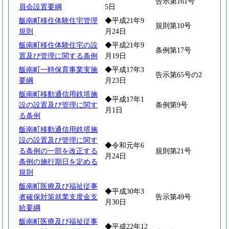
告示第161号
員会設置要綱
5日
飯南町移住体験住宅管理
◆平成21年9
規則第10号
規則
月24日
飯南町移住体験住宅の設
◆平成21年9
条例第17号
置及び管理に関する条例
月19日
飯南町一時保育事業実施
◆平成17年3
告示第65号の2
要綱
月23日
飯南町移動通信用鉄塔施
◆平成17年1
設の設置及び管理に関す
条例第9号
月1日
る条例
飯南町移動通信用鉄塔施
設の設置及び管理に関す
◆令和元年6
る条例の一部を改正する
規則第21号
月24日
条例の施行期日を定める
規則
飯南町医療及び福祉従事
◆平成30年3
者確保対策就業支度金支
告示第49号
月30日
給要綱
飯南町医療及び福祉従事
◆平成22年12