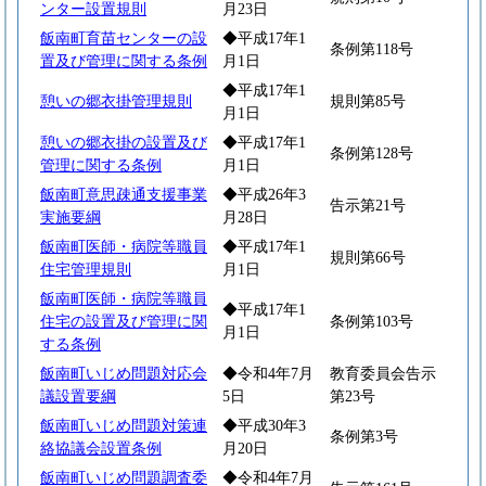
ンター設置規則
月23日
飯南町育苗センターの設
◆平成17年1
条例第118号
置及び管理に関する条例
月1日
◆平成17年1
憩いの郷衣掛管理規則
規則第85号
月1日
憩いの郷衣掛の設置及び
◆平成17年1
条例第128号
管理に関する条例
月1日
飯南町意思疎通支援事業
◆平成26年3
告示第21号
実施要綱
月28日
飯南町医師・病院等職員
◆平成17年1
規則第66号
住宅管理規則
月1日
飯南町医師・病院等職員
◆平成17年1
住宅の設置及び管理に関
条例第103号
月1日
する条例
飯南町いじめ問題対応会
◆令和4年7月
教育委員会告示
議設置要綱
5日
第23号
飯南町いじめ問題対策連
◆平成30年3
条例第3号
絡協議会設置条例
月20日
飯南町いじめ問題調査委
◆令和4年7月