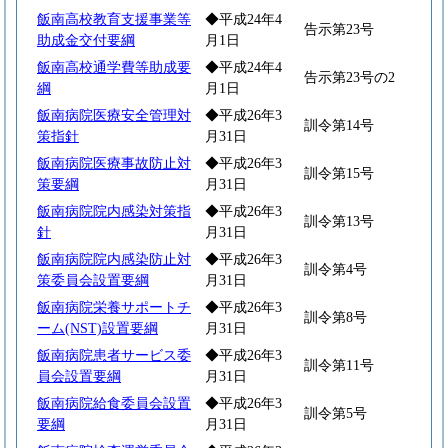
飯南高校教育支援事業等
◆平成24年4
告示第23号
助成金交付要綱
月1日
飯南高校通学費等助成要
◆平成24年4
告示第23号の2
綱
月1日
飯南病院医療安全管理対
◆平成26年3
訓令第14号
策指針
月31日
飯南病院医療事故防止対
◆平成26年3
訓令第15号
策要綱
月31日
飯南病院院内感染対策指
◆平成26年3
訓令第13号
針
月31日
飯南病院院内感染防止対
◆平成26年3
訓令第4号
策委員会設置要綱
月31日
飯南病院栄養サポートチ
◆平成26年3
訓令第8号
ーム(NST)設置要綱
月31日
飯南病院患者サービス委
◆平成26年3
訓令第11号
員会設置要綱
月31日
飯南病院給食委員会設置
◆平成26年3
訓令第5号
要綱
月31日