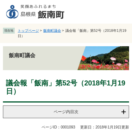
ペ
メ
ー
ニ
ジ
ュ
の
ー
先
を
トップページ
>
飯南町議会
>
議会報「飯南」第52号（2018年1月19
現在地
頭
飛
日）
で
ば
す
し
。
て
飯南町議会
本
文
へ
本
議会報「飯南」第52号（2018年1月19
文
日）
ページ内目次
ページID：0001093
更新日：2018年1月19日更新