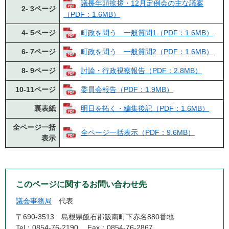
議長年頭挨拶・12月定例会の主な議案
2- 3ページ
（PDF：1.6MB）
4- 5ページ
町政を問う 一般質問1（PDF：1.6MB）
6- 7ページ
町政を問う 一般質問2（PDF：1.6MB）
8- 9ページ
討論・行政視察報告（PDF：2.8MB）
10-11ページ
委員会報告（PDF：1.9MB）
裏表紙
明日を拓く・編集後記（PDF：1.6MB）
全ページ一括
全ページ一括表示（PDF：9.6MB）
表示
このページに関するお問い合わせ先
議会事務局
代表
〒690-3513
島根県飯石郡飯南町下赤名880番地
Tel：0854-76-2190
Fax：0854-76-2867