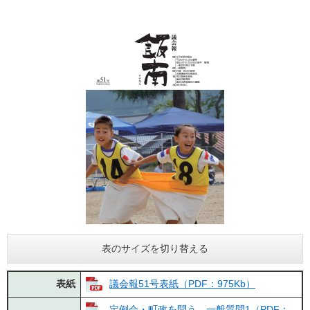
表のサイズを切り替える
表紙
議会報51号表紙（PDF：975Kb）
定例会・町政を問う 一般質問1（PDF：