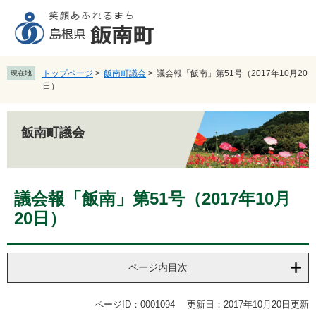
ペ
メ
ー
ニ
ジ
ュ
の
ー
先
を
トップページ
>
飯南町議会
>
議会報「飯南」第51号（2017年10月20
現在地
頭
飛
日）
で
ば
す
し
。
て
飯南町議会
本
文
へ
本
議会報「飯南」第51号（2017年10月
文
20日）
ページ内目次
ページID：0001094
更新日：2017年10月20日更新