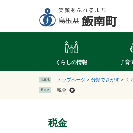
ペ
メ
ー
ニ
ジ
ュ
の
ー
先
を
頭
飛
で
ば
す
し
。
て
くらしの情報
子育
本
文
トップページ
>
分類でさがす
>
く
現在地
へ
税金
足あと
本
文
税金