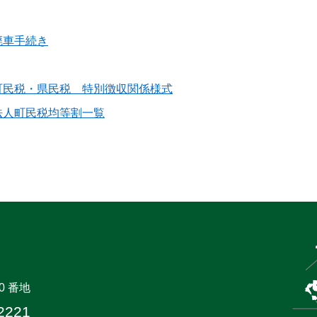
廃車手続き
町民税・県民税 特別徴収関係様式
法人町民税均等割一覧
0 番地
2221