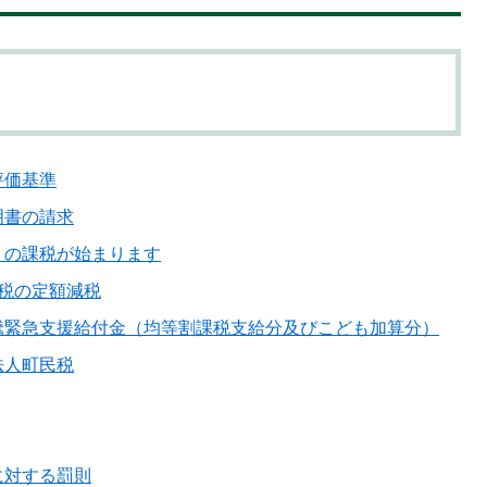
評価基準
明書の請求
）の課税が始まります
税の定額減税
騰緊急支援給付金（均等割課税支給分及びこども加算分）
法人町民税
に対する罰則