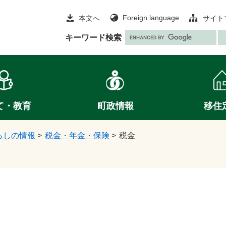
Foreign language
本文へ
サイト
G
キーワード検索
o
o
g
l
e
て・教育
町政情報
移住
カ
ス
タ
らしの情報
>
税金・年金・保険
>
税金
ム
検
索