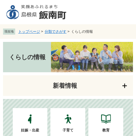
ペ
メ
ー
ニ
ジ
ュ
の
ー
先
を
トップページ
>
分類でさがす
>
くらしの情報
現在地
頭
飛
で
ば
本
す
し
文
。
て
くらしの情報
本
文
へ
新着情報
妊娠・出産
子育て
教育