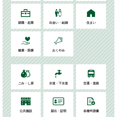
就職・起業
出会い・結婚
住まい
健康・医療
おくやみ
ごみ・し尿
水道・下水道
交通・道路
公共施設
届出・証明
各種申請書